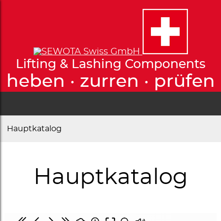
Lifting & Lashing Components
heben · zurren · prüfen
Hauptkatalog
Hauptkatalog