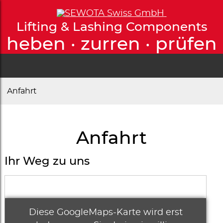
Lifting & Lashing Components
heben · zurren · prüfen
Anfahrt
Anfahrt
Ihr Weg zu uns
Diese GoogleMaps-Karte wird erst