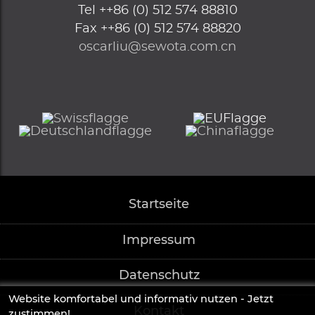
Tel
++86 (0) 512 574 88810
Fax
++86 (0) 512 574 88820
oscarliu@sewota.com.cn
Startseite
Impressum
Datenschutz
Website komfortabel und informativ nutzen - Jetzt
Kontakt
zustimmen!